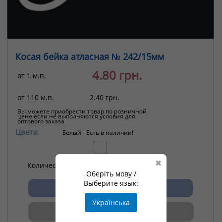
Косая бейка атласная № 242/15мм
4.80 грн.
от 1 м.п.
от 110 м.п.
2.40 грн.
Вы можете приобрести товар по розничной
цене если не выполняются условия для
оптового заказа
Цвета:
Белый -
Есть в наличии!
✖
Количество
Оберіть мову /
Выберите язык:
Українська
ПОДРОБНЕЕ