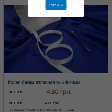
Русский
Косая бейка атласная № 240/8мм
4.80 грн.
от 1 м.п.
от 1 м.п.
4.80 грн.
Вы можете приобрести товар по розничной