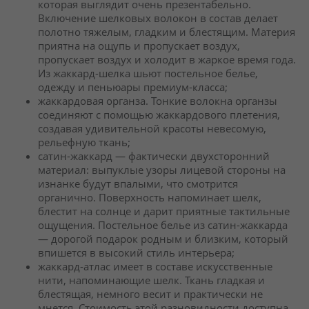
которая выглядит очень презентабельно.
Включение шелковых волокон в состав делает
полотно тяжелым, гладким и блестящим. Материя
приятна на ощупь и пропускает воздух,
пропускает воздух и холодит в жаркое время года.
Из жаккард-шелка шьют постельное белье,
одежду и пеньюары премиум-класса;
жаккардовая органза. Тонкие волокна органзы
соединяют с помощью жаккардового плетения,
создавая удивительной красоты невесомую,
рельефную ткань;
сатин-жаккард — фактически двухсторонний
материал: выпуклые узоры лицевой стороны на
изнанке будут впалыми, что смотрится
органично. Поверхность напоминает шелк,
блестит на солнце и дарит приятные тактильные
ощущения. Постельное белье из сатин-жаккарда
— дорогой подарок родным и близким, который
впишется в высокий стиль интерьера;
жаккард-атлас имеет в составе искусственные
нити, напоминающие шелк. Ткань гладкая и
блестящая, немного весит и практически не
мнется. Стоимость этой разновидности доступна