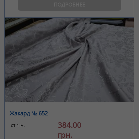
ПОДРОБНЕЕ
Жакард № 652
384.00
от 1 м.
грн.