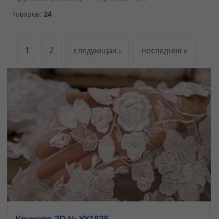
Товаров:
24
1
2
следующая ›
последняя »