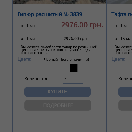
Гипюр расшитый № 3839
Тафта 
2976.00 грн.
от 1 м.п.
от 1 м.
от 1 м.п.
2976.00 грн.
от 15 м.
Вы можете приобрести товар по розничной
Вы может
цене если не выполняются условия для
цене есл
оптового заказа
оптового 
Цвета:
Цвета:
Черный -
Есть в наличии!
Количество
Колич
ПОДРОБНЕЕ