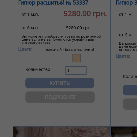
Гипюр расшитый № 53337
Гипюр 
5280.00 грн.
от 1 м.п.
от 1 м.
от 6 м.п.
5280.00 грн.
от 6 м.
Вы можете приобрести товар по розничной
цене если не выполняются условия для
оптового заказа
Вы может
цене есл
Цвета:
Телесный -
Есть в наличии!
оптового 
Цвета:
Количество
Колич
ПОДРОБНЕЕ