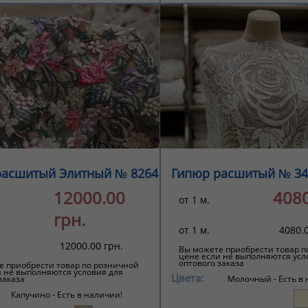
расшитый Элитный № 8264
Гипюр расшитый № 34
12000.00
4080
от 1 м.
грн.
от 1 м.
4080.0
12000.00 грн.
Вы можете приобрести товар п
цене если не выполняются усл
оптового заказа
е приобрести товар по розничной
и не выполняются условия для
Цвета:
заказа
Молочный -
Есть в
Капучино -
Есть в наличии!