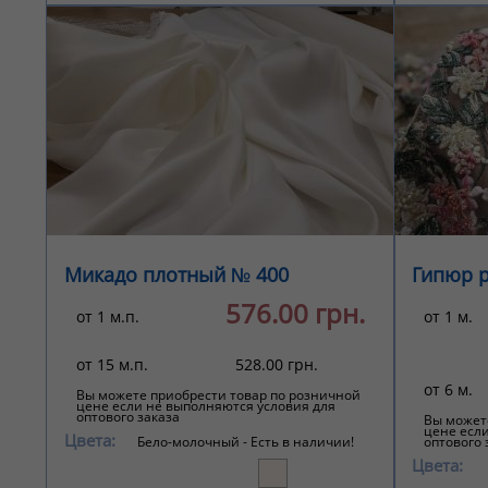
Микадо плотный № 400
Гипюр 
576.00 грн.
от 1 м.п.
от 1 м.
от 15 м.п.
528.00 грн.
от 6 м.
Вы можете приобрести товар по розничной
цене если не выполняются условия для
оптового заказа
Вы может
цене есл
Цвета:
Бело-молочный -
Есть в наличии!
оптового 
Цвета: