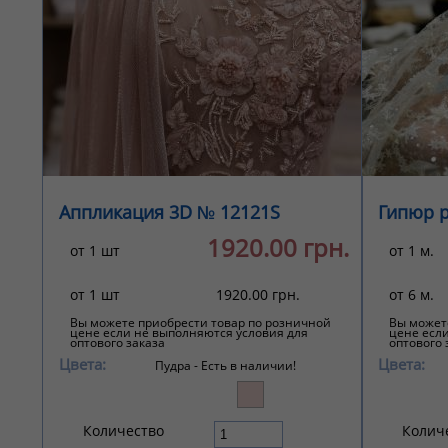
Аппликация 3D № 12121S
Гипюр 
1920.00 грн.
от 1 шт
от 1 м.
от 1 шт
1920.00 грн.
от 6 м.
Вы можете приобрести товар по розничной
Вы может
цене если не выполняются условия для
цене есл
оптового заказа
оптового 
Цвета:
Цвета:
Пудра -
Есть в наличии!
Количество
Колич