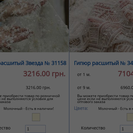
расшитый Звезда № 31158
Гипюр расшитый № 34
3216.00 грн.
7104
от 1 м.
3216.00 грн.
от 9 м.
6960.0
е приобрести товар по розничной
Вы можете приобрести товар п
и не выполняются условия для
цене если не выполняются усл
заказа
оптового заказа
Цвета:
Молочный -
Есть в наличии!
Молочный -
Есть в
ество
Количество