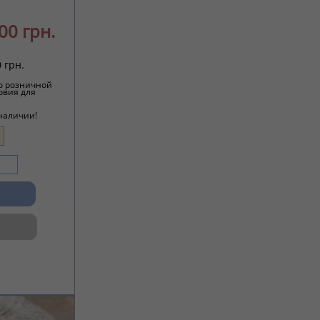
00 грн.
 грн.
о розничной
овия для
 наличии!