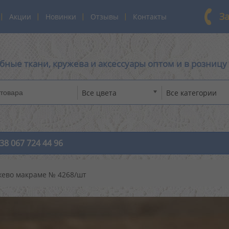
З
Акции
Новинки
Отзывы
Контакты
бные ткани, кружева и аксессуары оптом и в розницу
Все цвета
Все категории
38 067 724 44 96
жево макраме № 4268/шт