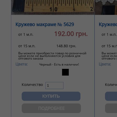
Кружево макраме № 5629
Кружев
192.00 грн.
от 1 м.п.
от 1 м.п.
от 15 м.п.
148.80 грн.
от 15 м.
Вы можете приобрести товар по розничной
Вы может
цене если не выполняются условия для
цене есл
оптового заказа
оптового 
Цвета:
Цвета:
Черный -
Есть в наличии!
Количество
Колич
ПОДРОБНЕЕ