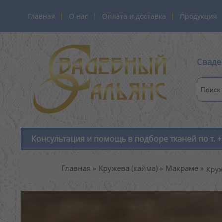
Главная
О нас
Оплата и доставка
Продукция
Сваде
Консультация и помощь в подборе тканей по т. +
Главная
Кружева (кайма)
Макраме
Кру