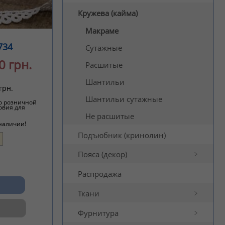
Кружева (кайма)
Макраме
734
Сутажные
0 грн.
Расшитые
Шантильи
грн.
Шантильи сутажные
о розничной
овия для
Не расшитые
 наличии!
Подъюбник (кринолин)
Пояса (декор)
Распродажа
Ткани
Фурнитура