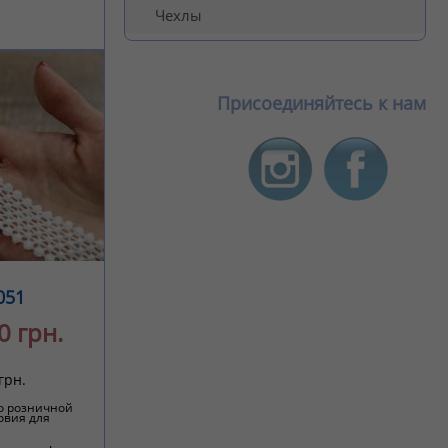
Чехлы
Присоединяйтесь к нам
051
0 грн.
грн.
о розничной
овия для