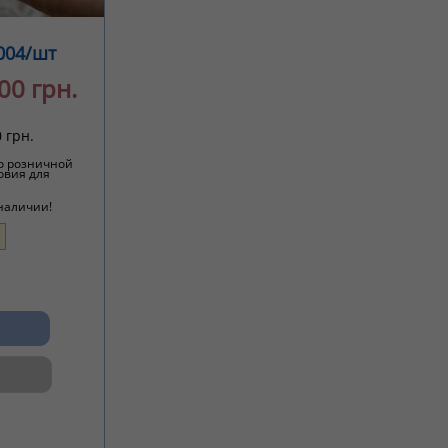
004/шт
00 грн.
 грн.
о розничной
овия для
 наличии!