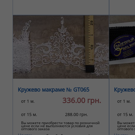
Кружево макраме № GT065
Кружев
336.00 грн.
от 1 м.
от 1 м.
от 15 м.
288.00 грн.
от 15 м.
Вы можете приобрести товар по розничной
Вы может
цене если не выполняются условия для
цене есл
оптового заказа
оптового 