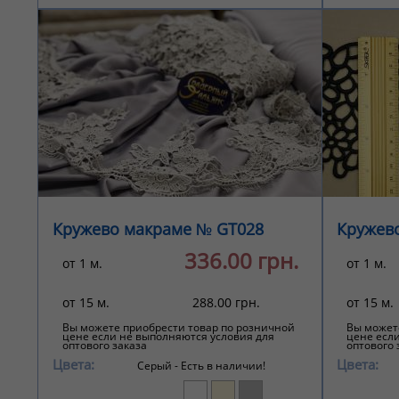
Кружево макраме № GT028
Кружев
336.00 грн.
от 1 м.
от 1 м.
от 15 м.
288.00 грн.
от 15 м.
Вы можете приобрести товар по розничной
Вы может
цене если не выполняются условия для
цене есл
оптового заказа
оптового 
Цвета:
Цвета:
Серый -
Есть в наличии!