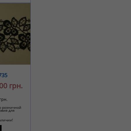
735
00 грн.
грн.
о розничной
овия для
аличии!