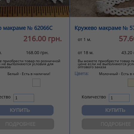
о макраме № 62066С
Кружево макраме № 5
216.00 грн.
57.6
от 1 м.
п.
168.00 грн.
от 18 м.
43.20 
е приобрести товар по розничной
Вы можете приобрести товар п
и не выполняются условия для
цене если не выполняются усл
заказа
оптового заказа
Цвета:
Белый -
Есть в наличии!
Молочный -
Есть в
ество
Количество
ПОДРОБНЕЕ
ПОДРОБНЕЕ