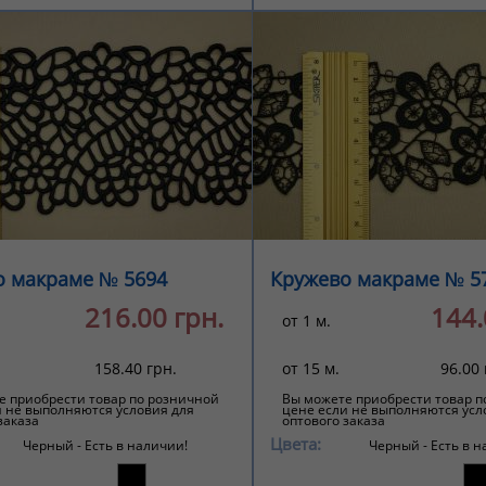
о макраме № 5694
Кружево макраме № 5
216.00 грн.
144.
от 1 м.
158.40 грн.
от 15 м.
96.00 
е приобрести товар по розничной
Вы можете приобрести товар п
и не выполняются условия для
цене если не выполняются усл
заказа
оптового заказа
Цвета:
Черный -
Есть в наличии!
Черный -
Есть в н