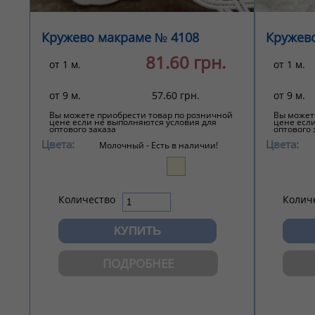
Кружево макраме № 4108
Кружев
81.60 грн.
от 1 м.
от 1 м.
от 9 м.
57.60 грн.
от 9 м.
Вы можете приобрести товар по розничной
Вы может
цене если не выполняются условия для
цене есл
оптового заказа
оптового 
Цвета:
Цвета:
Молочный -
Есть в наличии!
Количество
Колич
ПОДРОБНЕЕ